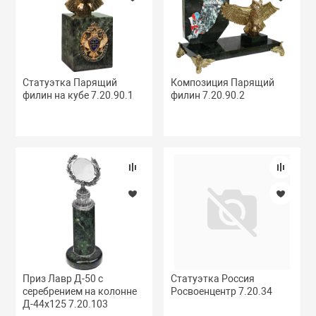
Розничная цена
ВЕННЫМ ЛИТЬЕМ
Статуэтка Парящий
Композиция Парящий
ЦЫ
филин на кубе 7.20.90.1
филин 7.20.90.2
ЫЕ ПРИБОРЫ
ИКИ
ИКИ
Приз Лавр Д-50 с
Статуэтка Россия
серебрением на колонне
Росвоенцентр 7.20.34
Д-44х125 7.20.103
И