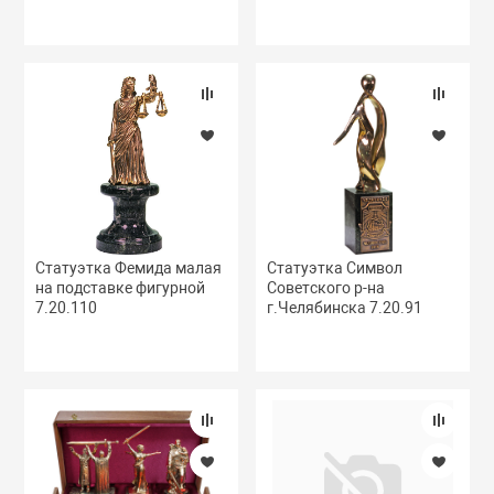
 УПАКОВКА
ТОЛЬНЫЕ С
КОЙ
Статуэтка Фемида малая
Статуэтка Символ
В
на подставке фигурной
Советского р-на
7.20.110
г.Челябинска 7.20.91