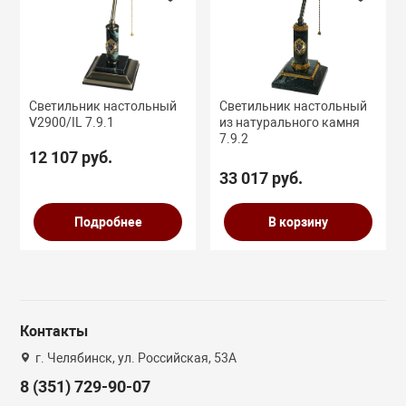
Розничная цена
ВЕННЫМ ЛИТЬЕМ
Светильник настольный
Светильник настольный
ЦЫ
V2900/IL 7.9.1
из натурального камня
7.9.2
12 107 руб.
ЫЕ ПРИБОРЫ
33 017 руб.
Подробнее
В корзину
ИКИ
Контакты
ИКИ
г. Челябинск, ул. Российская, 53А
8 (351) 729-90-07
И