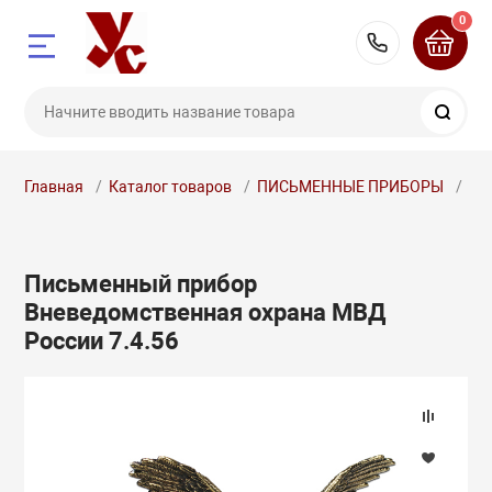
0
8 (351) 7
Поис
Главная
Каталог товаров
ПИСЬМЕННЫЕ ПРИБОРЫ
Пи
ЛИТЫЕ
купателю
Письменный прибор
Вневедомственная охрана МВД
России 7.4.56
ЧИКИ
ОДАРОЧНЫЕ С