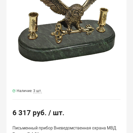
ВЕННЫМ ЛИТЬЕМ
ЦЫ
ЫЕ ПРИБОРЫ
ИКИ
Наличие:
3 шт.
6 317 руб.
/ шт.
ИКИ
Письменный прибор Вневедомственная охрана МВД
И