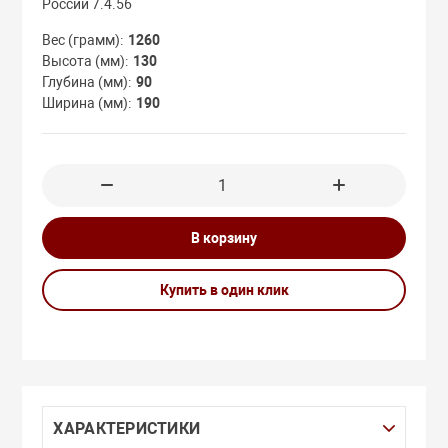
России 7.4.56
Вес (грамм)
1260
 УПАКОВКА
Высота (мм)
130
Глубина (мм)
90
Ширина (мм)
190
ТОЛЬНЫЕ С
КОЙ
В корзину
В
Купить в один клик
ХАРАКТЕРИСТИКИ